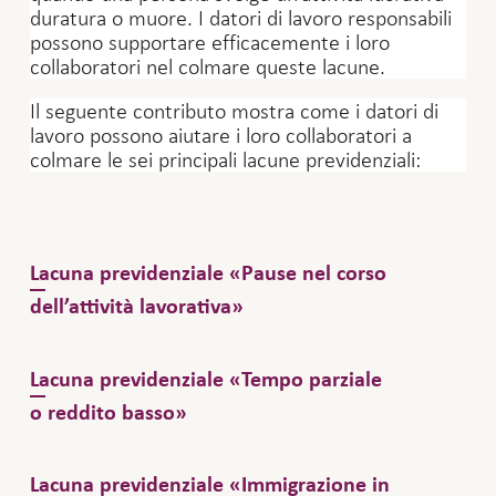
duratura o muore. I datori di lavoro responsabili
possono supportare efficacemente i loro
collaboratori nel colmare queste lacune.
Il seguente contributo mostra come i datori di
lavoro possono aiutare i loro collaboratori a
colmare le sei principali lacune previdenziali:
Lacuna previdenziale «Pause nel corso
dell’attività lavorativa»
Il sistema previdenziale svizzero dei tre
Lacuna previdenziale «Tempo parziale
pilastri si basa sul caso standard in cui una
o reddito basso»
persona lavora per l’intera vita attiva in un
impiego fisso effettuando annualmente i
Chi guadagna costantemente meno
Lacuna previdenziale «Immigrazione in
versamenti nel primo e nel secondo