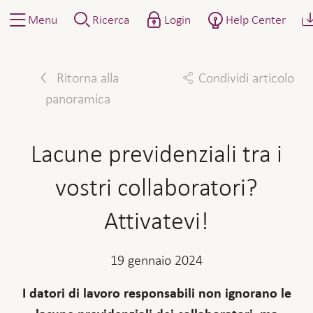
Menu
Ricerca
Login
Help Center
Ritorna alla
Condividi articolo
panoramica
Facebook
Twitter
Linkedin
Mail
Lacune previdenziali tra i
vostri collaboratori?
Attivatevi!
19 gennaio 2024
I datori di lavoro responsabili non ignorano le