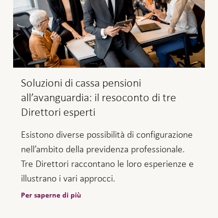
loro situazione previdenziale
individuale.
Sapevate che
«Vita
non è disponibile solo
Mobil»
per la nostra clientela, bensì per
Soluzioni di cassa pensioni
tutte le aziende interessate della
all’avanguardia: il resoconto di tre
Svizzera?
Direttori esperti
Esistono diverse possibilità di configurazione
nell’ambito della previdenza professionale.
Tre Direttori raccontano le loro esperienze e
illustrano i vari approcci.
Per saperne di più