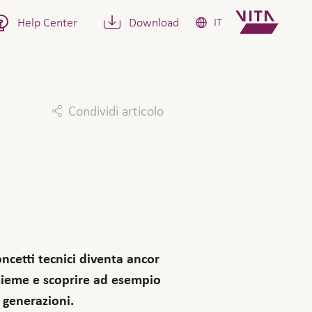
Help Center
Download
IT
Condividi articolo
Facebook
Twitter
Linkedin
Mail
ncetti tecnici diventa ancor
nsieme e scoprire ad esempio
e generazioni.