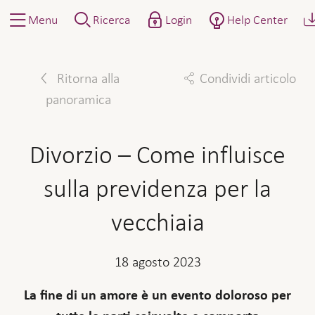
Menu
Ricerca
Login
Help Center
Ritorna alla
Condividi articolo
panoramica
Facebook
Twitter
Linkedin
Mail
Divorzio – Come influisce
sulla previdenza per la
vecchiaia
18 agosto 2023
La fine di un amore è un evento doloroso per