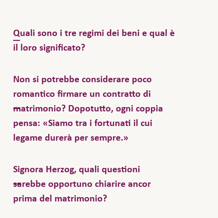
Quali sono i tre regimi dei beni e qual è
il loro significato?
La
è il
partecipazione agli acquisti
Non si potrebbe considerare poco
regime dei beni ordinario e si applica in
romantico firmare un contratto di
assenza di un contratto di matrimonio:
matrimonio? Dopotutto, ogni coppia
in caso di liquidazione del regime
pensa: «Siamo tra i fortunati il cui
patrimoniale, tutto ciò che viene
legame durerà per sempre.»
guadagnato durante il matrimonio deve
essere diviso in parti uguali. Ciò che i
È vero, lo pensano tutti. In realtà, però,
Signora Herzog, quali questioni
coniugi possedevano, hanno ricevuto in
quasi la metà dei matrimoni finisce con un
sarebbe opportuno chiarire ancor
regalo o hanno ereditato prima del
divorzio e la maggioranza dei coniugi decide
prima del matrimonio?
matrimonio costituisce un bene proprio
di stipulare un contratto al secondo
e non deve essere diviso in caso di