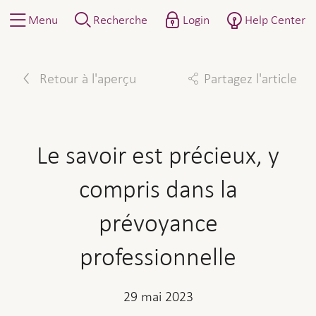
Menu
Recherche
Login
Help Center
Retour à l'aperçu
Partagez l'article
Facebook
Twitter
Linkedin
Mail
Le savoir est précieux, y
compris dans la
prévoyance
professionnelle
29 mai 2023