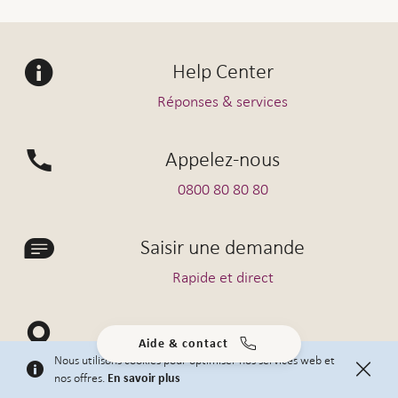
Help Center
Réponses & services
Appelez-nous
0800 80 80 80
Saisir une demande
Rapide et direct
Sites
Aide & contact
Nous utilisons cookies pour optimiser nos services web et
Conseiller près de chez vous
nos offres.
En savoir plus