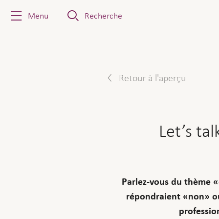
Menu
Recherche
Retour à l'aperçu
Let’s ta
Parlez-vous du thème «c
répondraient «non» ou
professio