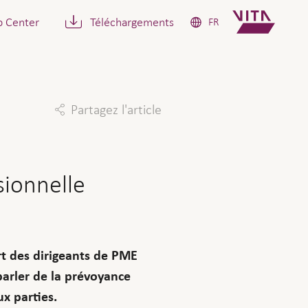
p Center
Téléchargements
FR
Partagez l'article
Facebook
Twitter
Linkedin
Mail
sionnelle
rt des dirigeants de PME
arler de la prévoyance
x parties.