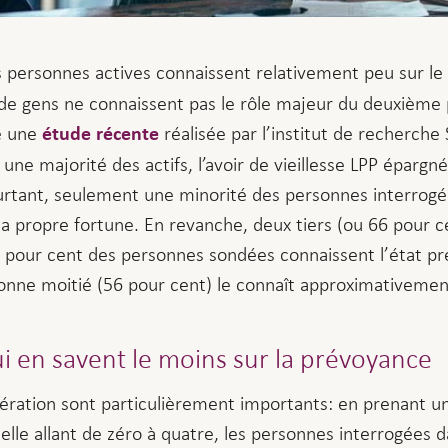
les personnes actives connaissent relativement peu sur le
e gens ne connaissent pas le rôle majeur du deuxième p
le une
réalisée par l’institut de recherch
étude récente
 une majorité des actifs, l’avoir de vieillesse LPP épargn
urtant, seulement une minorité des personnes interrogée
la propre fortune. En revanche, deux tiers (ou 66 pour ce
17 pour cent des personnes sondées connaissent l’état pré
bonne moitié (56 pour cent) le connaît approximativemen
ui en savent le moins sur la prévoyance
énération sont particulièrement importants: en prenant u
lle allant de zéro à quatre, les personnes interrogées 