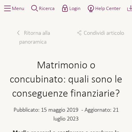
Menu
Ricerca
Login
Help Center
Ritorna alla
Condividi articolo
panoramica
Facebook
Twitter
Linkedin
Mail
Matrimonio o
concubinato: quali sono le
conseguenze finanziarie?
Pubblicato:
15 maggio 2019
-
Aggiornato:
21
luglio 2023