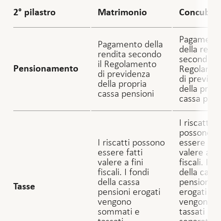
2°‏ pilastro
Matrimonio
Concubin
Pagament
Pagamento della
della rendi
rendita secondo
secondo il
il Regolamento
Regolame
Pensionamento
di previdenza
di previde
della propria
della propr
cassa pensioni
cassa pens
I riscatti
possono
I riscatti possono
essere fatt
essere fatti
valere a fin
valere a fini
fiscali. I fo
fiscali. I fondi
della cass
della cassa
pensioni
Tasse
pensioni erogati
erogati
vengono
vengono
sommati e
tassati
tassati
separatam