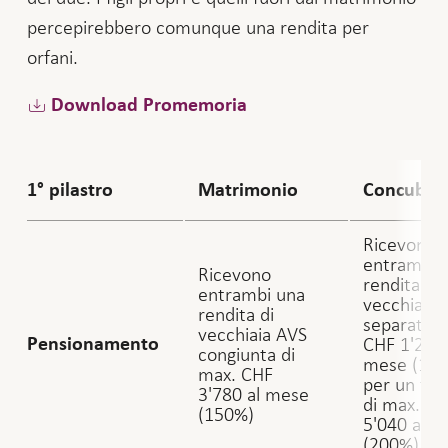
percepirebbero comunque una rendita per
orfani.
Download Promemoria
1° pilastro
Matrimonio
Concubin
Ricevono
entrambi 
Ricevono
rendita di
entrambi una
vecchiaia 
rendita di
separata (
vecchiaia AVS
CHF 1'260 
Pensionamento
congiunta di
mese (100
max. CHF
per un tot
3'780 al mese
di max. C
(150%)
5'040 al 
(200%)