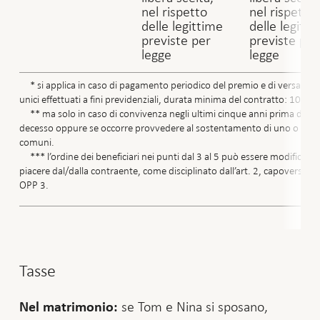
nel rispetto
nel rispetto
delle legittime
delle legitti
previste per
previste per
legge
legge
* si applica in caso di pagamento periodico del premio e di versamen
unici effettuati a fini previdenziali, durata minima del contratto: 10 ann
** ma solo in caso di convivenza negli ultimi cinque anni prima del
decesso oppure se occorre provvedere al sostentamento di uno o più fi
comuni.
*** l’ordine dei beneficiari nei punti dal 3 al 5 può essere modificato 
piacere dal/dalla contraente, come disciplinato dall’art. 2, capoverso 3,
OPP 3.
Tasse
se Tom e Nina si sposano,
Nel matrimonio: