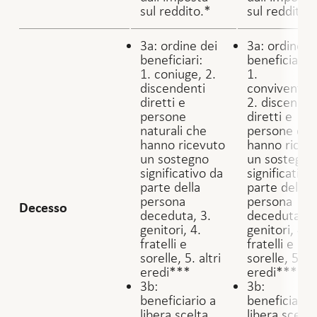
sul reddito.*
sul reddito.
3a: ordine dei
3a: ordine d
beneficiari:
beneficiari:
1. coniuge, 2.
1.
discendenti
convivente*
diretti e
2. discenden
persone
diretti e
naturali che
persone ch
hanno ricevuto
hanno ricev
un sostegno
un sostegno
significativo da
significativo
parte della
parte della
persona
persona
Decesso
deceduta, 3.
deceduta, 3
genitori, 4.
genitori, 4.
fratelli e
fratelli e
sorelle, 5. altri
sorelle, 5. al
eredi***
eredi***
3b:
3b:
beneficiario a
beneficiario
libera scelta,
libera scelta