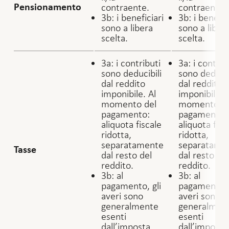
contraente.
contraente.
Pensionamento
3b: i beneficiari
3b: i benefic
sono a libera
sono a liber
scelta.
scelta.
3a: i contributi
3a: i contrib
sono deducibili
sono deducib
dal reddito
dal reddito
imponibile. Al
imponibile. 
momento del
momento de
pagamento:
pagamento:
aliquota fiscale
aliquota fisc
ridotta,
ridotta,
separatamente
separatame
Tasse
dal resto del
dal resto de
reddito.
reddito.
3b: al
3b: al
pagamento, gli
pagamento, 
averi sono
averi sono
generalmente
generalmen
esenti
esenti
dall’imposta
dall’imposta