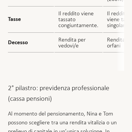
Il reddito viene
Il reddito
tassato
viene tass
Tasse
congiuntamente.
singolarm
Rendita per
Rendita pe
Decesso
vedovi/e
orfani
2° pilastro: previdenza professionale
(cassa pensioni)
Al momento del pensionamento, Nina e Tom
possono scegliere tra una rendita vitalizia o un
prelievo di capitale in un’unica soluzione. In