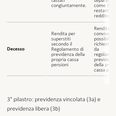
congiuntamente.
come il
restante
reddito.
Rendita pe
Rendita per
conviventi
superstiti
possibile s
secondo il
richiesta 
Regolamento di
da
Decesso
previdenza della
regolamen
propria cassa
previdenz
pensioni
della propr
cassa pens
3° pilastro: previdenza vincolata (3a) e
previdenza libera (3b)