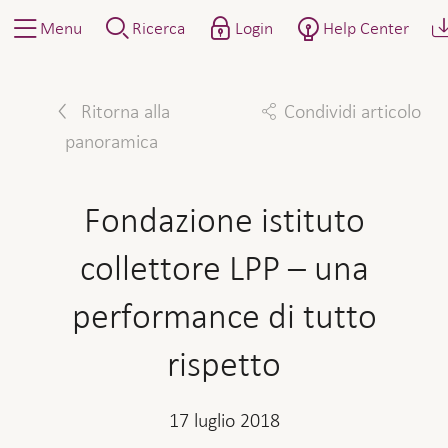
Menu
Ricerca
Login
Help Center
Ritorna alla
Condividi articolo
panoramica
Facebook
Twitter
Linkedin
Mail
Fondazione istituto
collettore LPP – una
performance di tutto
rispetto
17 luglio 2018