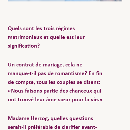
Quels sont les trois régimes
matrimoniaux et quelle est leur
signification?
La
est le
participation aux acquêts
Un contrat de mariage, cela ne
régime matrimonial ordinaire, c’est celui
manque-t-il pas de romantisme? En fin
qui s’applique par défaut en l’absence
de compte, tous les couples se disent:
d’un contrat de mariage: tout ce qui a
«Nous faisons partie des chanceux qui
été acquis pendant le mariage doit être
ont trouvé leur âme sœur pour la vie.»
divisé par la moitié en cas de liquidation
du régime matrimonial. Ce que les
Oui, c’est ce que tout le monde pense.
Madame Herzog, quelles questions
époux possédaient déjà, avaient reçu en
Mais en réalité, presque la moitié des
serait-il préférable de clarifier avant-
cadeau ou ce dont ils avaient hérité