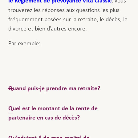
, vous
le Règlement de prévoyance Vita Classic
trouverez les réponses aux questions les plus
fréquemment posées sur la retraite, le décès, le
divorce et bien d’autres encore.
Par exemple:
Quand puis-je prendre ma retraite?
Vous pouvez percevoir une rente AVS (1er
Quel est le montant de la rente de
pilier) au plus tôt à 63 ans, mais la rente de
partenaire en cas de décès?
la caisse de pension (2e pilier) peut être
perçue dès 58 ans. Tant dans le 1er que
En cas de décès avant la retraite, la rente
Qu’advient-il de mon capital de