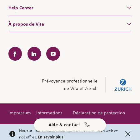
Help Center
À propos de Vita
Facebook
LinkedIn
YouTube
Prévoyance professionnelle
de Vita et Zurich
Impressum
Informations
Déclaration de protection
légales
des données
Aide & contact
Copyright © 2026 Zurich Compagnie d'Assurances SA
Nous utilisons cookies pour optimiser nos services web et
nos offres.
En savoir plus