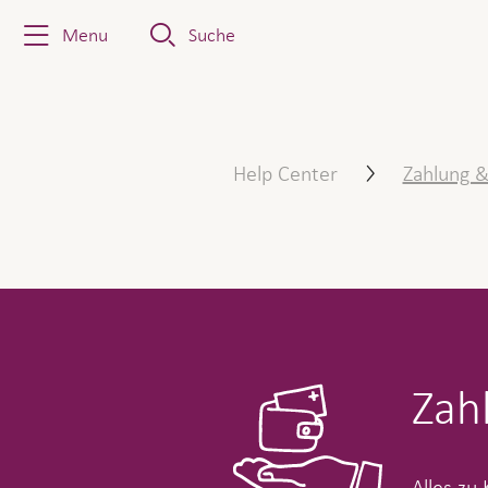
Menu
Suche
Zahlung & Korrespondenz
Help Center
Zahlung 
Zah
Alles zu