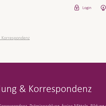
Login
& Korrespondenz
lung & Korrespondenz
 Korrespondenz, Prämienzahlung, freien Mitteln, Bildun