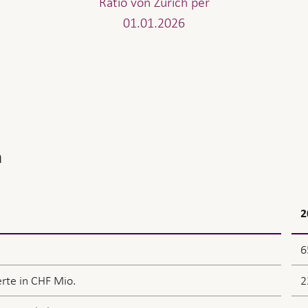
Ratio von Zurich per
01.01.2026
n
2
6
erte in CHF Mio.
2