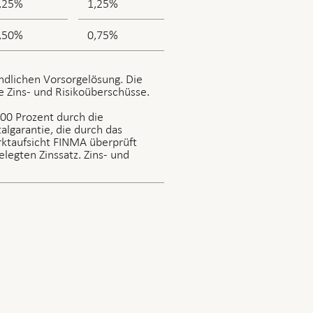
,25%
1,25%
,50%
0,75%
ndlichen Vorsorgelösung. Die
 Zins- und Risikoüberschüsse.
100 Prozent durch die
algarantie, die durch das
ktaufsicht FINMA überprüft
elegten Zinssatz. Zins- und