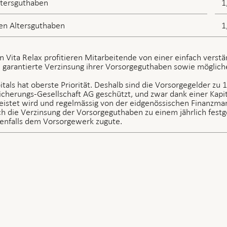
ltersguthaben
1
hen Altersguthaben
1
Vita Relax profitieren Mitarbeitende von einer einfach verstä
 garantierte Verzinsung ihrer Vorsorgeguthaben sowie mögliche
tals hat oberste Priorität. Deshalb sind die Vorsorgegelder zu 
icherungs-Gesellschaft AG geschützt, und zwar dank einer Kapit
stet wird und regelmässig von der eidgenössischen Finanzmar
ich die Verzinsung der Vorsorgeguthaben zu einem jährlich festg
nfalls dem Vorsorgewerk zugute.