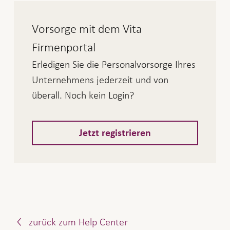
Treuhänder, einen Broker oder einen
Vorsorge mit dem Vita
Versicherungsberater senden sollen.
Füllen Sie dazu das Formular
Änderung
Firmenportal
aus und senden Sie
Korrespondenzadresse
Erledigen Sie die Personalvorsorge Ihres
es uns unterschrieben entweder per Post
Unternehmens jederzeit und von
oder E-Mail an:
überall. Noch kein Login?
Zurich Schweiz
Jetzt registrieren
Scanning BVG
Postfach
8085 Zürich
bvg@zurich.ch
Sobald wir das Formular erhalten haben, senden
zurück zum Help Center
wir Ihre Korrespondenz an die neue Adresse.