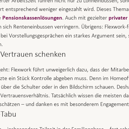
rter Arbeitszeit führen nicht nur zu Lohneinbussen, son
ort entsprechend weniger eingezahlt wird. Dieses Thema l
e
. Auch mit gezielter
Pensionskassenlösungen
privater
en sich Renteneinbussen verringern. Übrigens: Flexwork-f
bei Vorstellungsgesprächen ein starkes Argument sein, 
n.
 Vertrauen schenken
geht: Flexwork führt unweigerlich dazu, dass der Mitar
te ein Stück Kontrolle abgeben muss. Denn im Homeoff
über die Schulter oder in den Bildschirm schauen. Deshal
 Vertrauensverhältnis. Tatsächlich wissen die meisten
chätzen – und danken es mit besonderem Engagement und
-Tabu