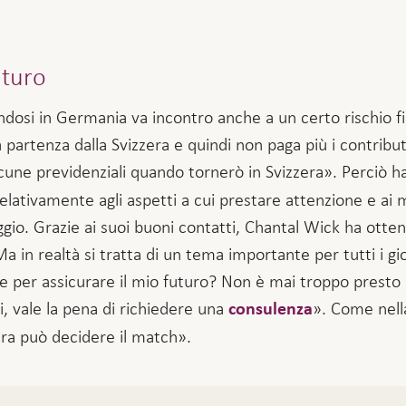
uturo
dosi in Germania va incontro anche a un certo rischio fina
a partenza dalla Svizzera e quindi non paga più i contribut
ne previdenziali quando tornerò in Svizzera». Perciò ha
 relativamente agli aspetti a cui prestare attenzione e ai m
aggio. Grazie ai suoi buoni contatti, Chantal Wick ha ott
a in realtà si tratta di un tema importante per tutti i gi
e per assicurare il mio futuro? Non è mai troppo presto
i, vale la pena di richiedere una
». Come nella
consulenza
ara può decidere il match».