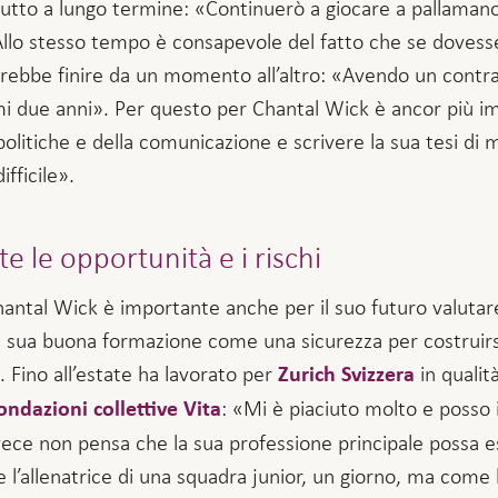
l tutto a lungo termine: «Continuerò a giocare a pallaman
Allo stesso tempo è consapevole del fatto che se dovesse
trebbe finire da un momento all’altro: «Avendo un contra
mi due anni». Per questo per Chantal Wick è ancor più im
politiche e della comunicazione e scrivere la sua tesi di m
fficile».
 le opportunità e i rischi
ntal Wick è importante anche per il suo futuro valutare 
a sua buona formazione come una sicurezza per costruirs
. Fino all’estate ha lavorato per
in qualit
Zurich Svizzera
: «Mi è piaciuto molto e posso
ondazioni collettive Vita
vece non pensa che la sua professione principale possa e
are l’allenatrice di una squadra junior, un giorno, ma co