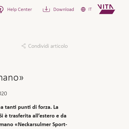
Help Center
Download
IT
Condividi articolo
Facebook
Twitter
Linkedin
Mail
amano»
020
 tanti punti di forza. La
 è trasferita all’estero e da
llamano «Neckarsulmer Sport-