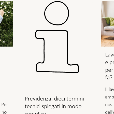
Lav
e p
per
fa?
Il l
ampi
Previdenza: dieci termini
. Per
nost
tecnici spiegati in modo
mino
dell
semplice