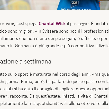
portivo», così spiega
il passaggio. È andata
Chantal Wick
tico sono migliori. «In Svizzera sono pochi i professionis
llamano, che non è uno dei più seguiti, è difficile, e per
amano in Germania è più grande e più competitiva a livello
mazione a settimana
tto sullo sport è maturata nel corso degli anni, «ma quan
i giorni». Prima, però, ha parlato di questo passo con la 
. «Lui mi ha dato il coraggio di cogliere questa opportun
re», racconta. Da quest’estate, infatti, la vita di Chantal
letamente la mia quotidianità». Si allena otto volte al