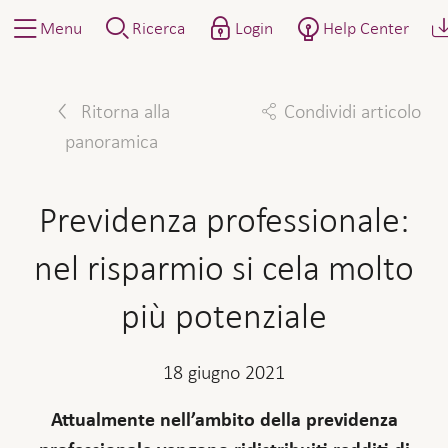
Menu
Ricerca
Login
Help Center
Ritorna alla
Condividi articolo
panoramica
Facebook
Twitter
Linkedin
Mail
Previdenza professionale:
nel risparmio si cela molto
più potenziale
18 giugno 2021
Attualmente nell’ambito della previdenza