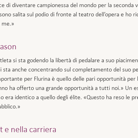
e di diventare campionessa del mondo per la seconda v
sono salita sul podio di fronte al teatro dell’opera e ho r
r me.»
season
tleta si sta godendo la libertà di pedalare a suo piacime
 sta anche concentrando sul completamento del suo perco
portante per Flurina è quello delle pari opportunità per 
no ha offerto una grande opportunità a tutti noi.» Un e
mo era identico a quello degli élite. «Questo ha reso le pre
ubblico.»
 e nella carriera