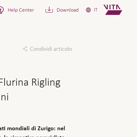
Help Center
Download
IT
Condividi articolo
Facebook
Twitter
Linkedin
Mail
lurina Rigling
ni
ti mondiali di Zurigo: nel