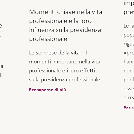
imp
Momenti chiave nella vita
pre
professionale e la loro
e
Le l
influenza sulla previdenza
.
popo
professionale
rigu
Le sorprese della vita – I
«pre
momenti importanti nella vita
hann
ha
professionale e i loro effetti
non 
i.
sulla previdenza professionale.
per 
esse
Per saperne di più
e re
Per s