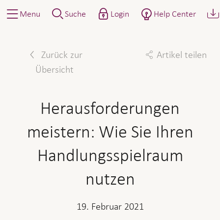
Menu
Suche
Login
Help Center
Zurück zur
Artikel teilen
Übersicht
Facebook
Twitter
Linkedin
Mail
Herausforderungen
meistern: Wie Sie Ihren
Handlungsspielraum
nutzen
19. Februar 2021