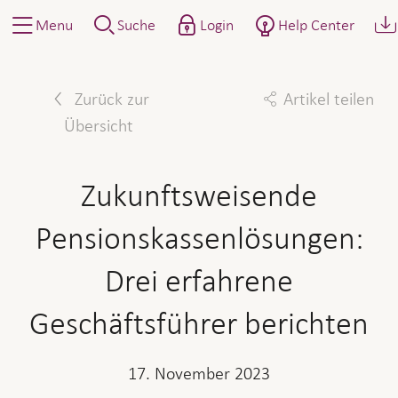
Menu
Suche
Login
Help Center
Zurück zur
Artikel teilen
Übersicht
Facebook
Twitter
Linkedin
Mail
Zukunftsweisende
Pensionskassenlösungen:
Drei erfahrene
Geschäftsführer berichten
17. November 2023