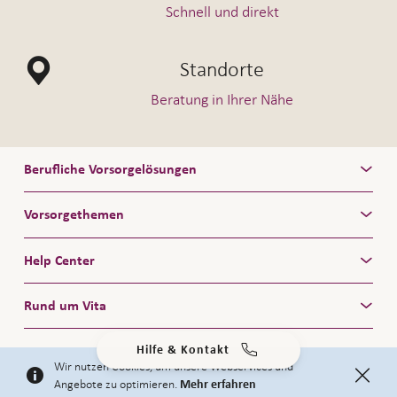
Schnell und direkt
Standorte
Beratung in Ihrer Nähe
Berufliche Vorsorgelösungen
Vorsorgethemen
Help Center
Rund um Vita
Hilfe & Kontakt
Wir nutzen Cookies, um unsere Webservices und
Facebook
LinkedIn
YouTube
Angebote zu optimieren.
Mehr erfahren