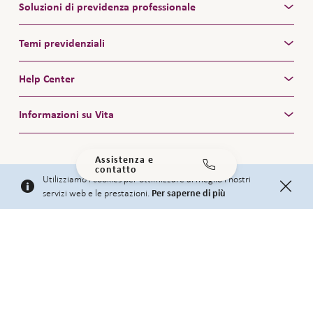
Soluzioni di previdenza professionale
Temi previdenziali
Help Center
Informazioni su Vita
Assistenza e
Facebook
LinkedIn
YouTube
contatto
Utilizziamo i cookies per ottimizzare al meglio i nostri
servizi web e le prestazioni.
Per saperne di più
Previdenza professionale
di Vita e Zurich