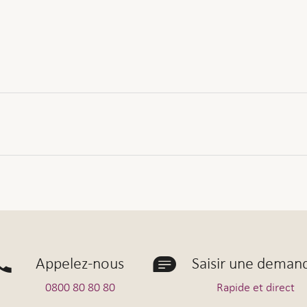
illent dans votre entreprise?
2 à 10
11 à 50
Plus de 50
us pour vous dans la solution de prévoyance professio
Appelez-nous
Saisir une deman
isque soit le plus faible possible – la sécurité passe avant
0800 80 80 80
Rapide et direct