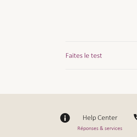
Faites le test
Combien de personnes trava
Moi-même uniquement
Qu’est-ce qui importe le pl
Help Center
L’essentiel, c’est que le r
Réponses & services