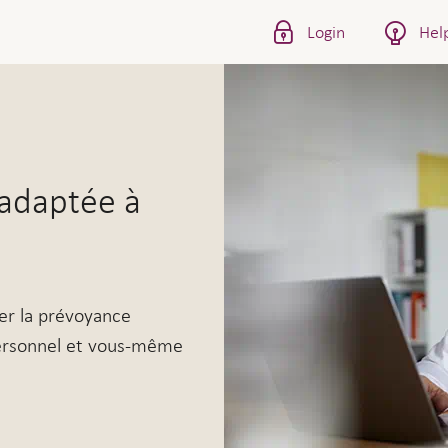
Login
Hel
lle adaptée à votre entrep
 adaptée à
e
r la prévoyance
personnel et vous-même