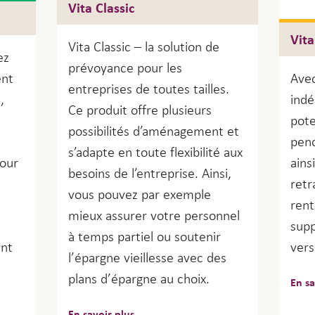
Vita Classic
Vita
Vita Classic – la solution de
ez
prévoyance pour les
ent
Avec
entreprises de toutes tailles.
,
indé
Ce produit offre plusieurs
pote
possibilités d’aménagement et
pend
s’adapte en toute flexibilité aux
pour
ains
besoins de l’entreprise. Ainsi,
retr
vous pouvez par exemple
rent
mieux assurer votre personnel
supp
à temps partiel ou soutenir
ent
vers
l’épargne vieillesse avec des
plans d’épargne au choix.
En sa
En savoir plus