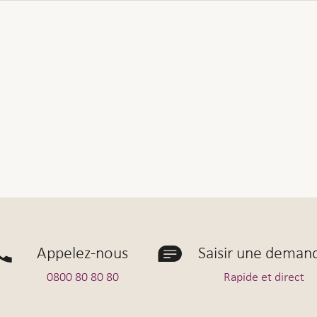
cès du collaborateur au moyen du formulaire Avis de décè
c
ue nous aurons reçu votre message afin de discuter de 
ation, nous contactons les survivants et nous occupons 
Appelez-nous
Saisir une deman
0800 80 80 80
Rapide et direct