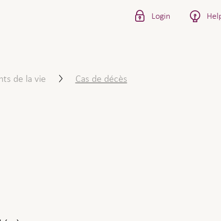
Login
Hel
er un cas de décès
s de la vie
Cas de décès