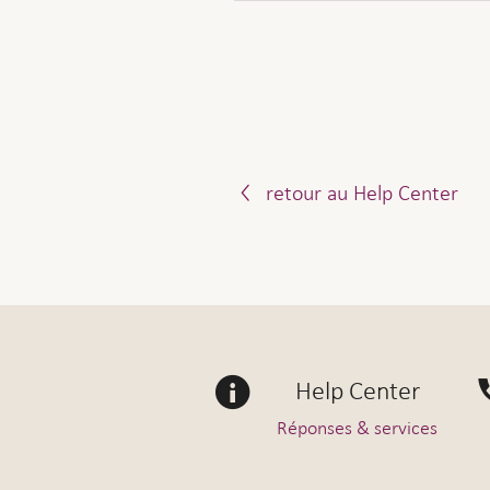
Zurich Suisse
Veuillez nous déclarer le dé
Scanning BVG
Case postale
Avis de décès Vita Classi
8085 Zurich
Avis de décès Vita Invest
bvg@zurich.ch
Avis de décès Vita Relax
Avis de décès Vita Plus
Nous vous contacterons dès q
retour au Help Center
Avis de décès Vita Select
Dès réception de votre déclar
Zurich Suisse
Scanning BVG
Case postale
Help Center
8085 Zurich
Réponses & services
bvg@zurich.ch