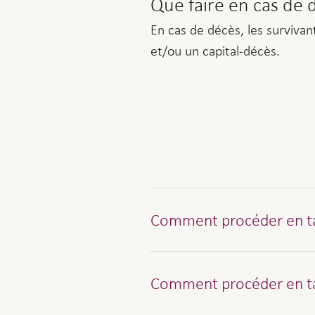
Que faire en cas de 
En cas de décès, les survivan
et/ou un capital-décès.
Comment procéder en ta
Le décès doit nous être signalé
Comment procéder en t
parvenir par courrier postal o