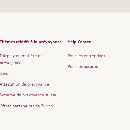
ur survivants conformément aux dispositions légales et r
 la clause bénéficiaire envoyée par votre collaborateur (
la LPP).
Thèmes relatifs à la prévoyance
Help Center
Fairplay en matière de
Pour les entreprises
prévoyance
Pour les assurés
Savoir
Attestation de prévoyance
Système de prévoyance suisse
Offres partenaires de Zurich