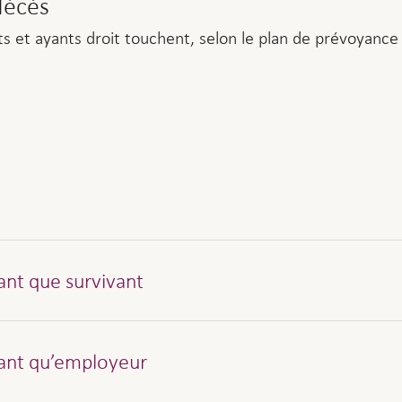
décès
ts et ayants droit touchent, selon le plan de prévoyance
nt que survivant
 par écrit. L’avis de décès incluant le certificat de décès
ant qu’employeur
u e-mail à: