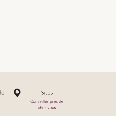
s.
la procédure à suivre.
de la suite.
de
Sites
Conseiller près de
chez vous