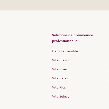
À noter
Vita verse les prestations po
elle tient toujours compte de
des bénéficiaires prescrit par 
Solutions de prévoyance
professionnelle
Dans l'ensemble
Vita Classic
Vita Invest
Vita Relax
Vita Plus
Vita Select