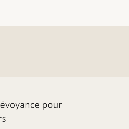
révoyance pour
rs