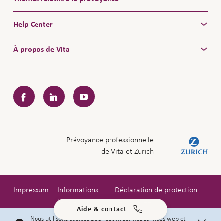
Help Center
À propos de Vita
Facebook
LinkedIn
YouTube
Prévoyance professionnelle
de Vita et Zurich
Impressum
Informations
Déclaration de protection
légales
des données
Aide & contact
Copyright © 2026 Zurich Compagnie d'Assurances SA
Nous utilisons cookies pour optimiser nos services web et