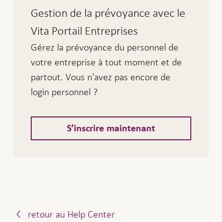
Gestion de la prévoyance avec le
courtier ou conseiller en assurance.
Pour cela, complétez le formulaire
Vita Portail Entreprises
Changement d'adresse de
Gérez la prévoyance du personnel de
et envoyez-le nous signé par
correspondance
votre entreprise à tout moment et de
la poste ou par e-mail à:
partout. Vous n'avez pas encore de
login personnel ?
Zurich Suisse
Scanning BVG
S’inscrire maintenant
Case postale
8085 Zurich
bvg@zurich.ch
Dès réception du formulaire, nous enverrons
votre correspondance à la nouvelle adresse
retour au Help Center
jusqu’à nouvel ordre.