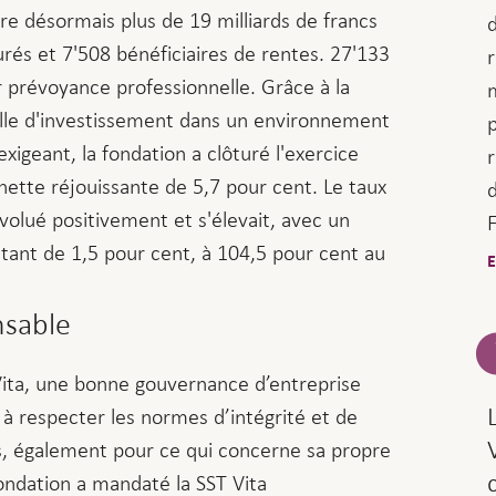
re désormais plus de 19 milliards de francs
rés et 7'508 bénéficiaires de rentes. 27'133
r
ur prévoyance professionnelle. Grâce à la
lle d'investissement dans un environnement
xigeant, la fondation a clôturé l'exercice
r
tte réjouissante de 5,7 pour cent. Le taux
olué positivement et s'élevait, avec un
F
tant de 1,5 pour cent, à 104,5 pour cent au
E
sable
 Vita, une bonne gouvernance d’entreprise
e à respecter les normes d’intégrité et de
s, également pour ce qui concerne sa propre
fondation a mandaté la SST Vita