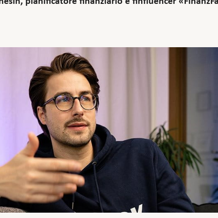
esin, pianificatore finanziario e finfluencer «FinanzF