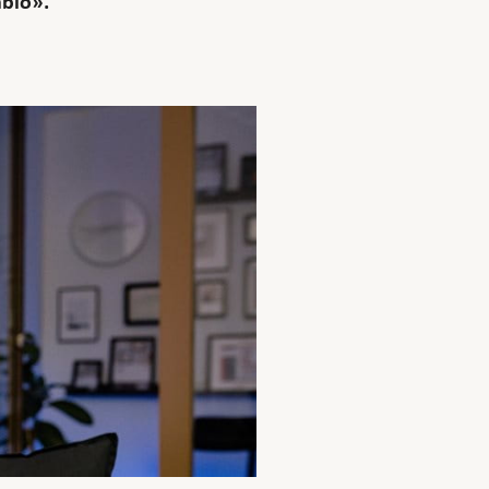
abio».