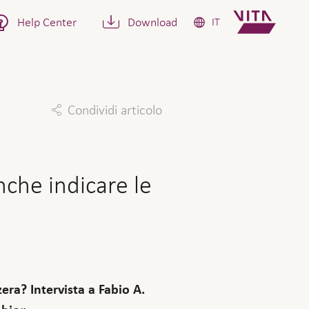
Help Center
Download
IT
Condividi articolo
Facebook
Twitter
Linkedin
Mail
che indicare le
era? Intervista a Fabio A.