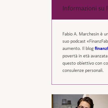
Informazioni su 
Fabio A. Marchesin è un p
suo podcast «FinanzFabi
aumento. Il blog
finanz
povertà in età avanzata 
questo obiettivo con con
consulenze personali.