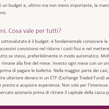
i un budget e, ultimo ma non meno importante, la mancan
nno.
ni. Cosa vale per tutti?
ttovalutato è il budget: è fondamentale conoscere le p
successivi consistono nel ridurre i costi fissi e nel metter
 tutto se stessi, preferibilmente in modo automatico. 
che rimane alla fine del mese. Investo ogni mese con un
prima di pagare le bollette. Nella maggior parte dei casi,
estire ulteriore denaro in un ETF (Exchange Traded Fund) 
re presto e acquisire esperienza. Non solo per l’interes
 mercato azionario prima di ritirare il capitale della cassa p