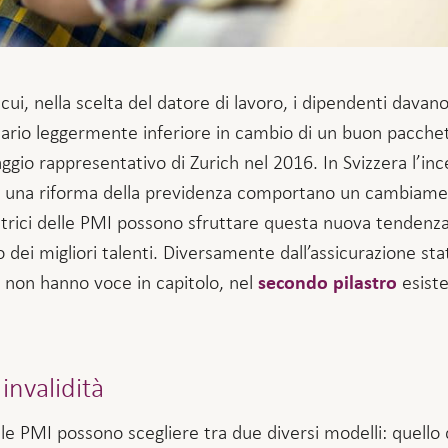
ui, nella scelta del datore di lavoro, i dipendenti davano la
lario leggermente inferiore in cambio di un buon pacchet
gio rappresentativo di Zurich nel 2016. In Svizzera l’inc
su una riforma della previdenza comportano un cambiamen
itrici delle PMI possono sfruttare questa nuova tendenz
ei migliori talenti. Diversamente dall’assicurazione stat
e non hanno voce in capitolo, nel
esiste
secondo pilastro
invalidità
e PMI possono scegliere tra due diversi modelli: quello d