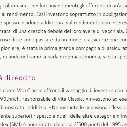
i ultimi anni: nei loro investimenti gli offerenti di un’a
to al rendimento. Essi investono soprattutto in obbligazio
 spesso incidono addirittura sul rendimento con interes
tarsi di una crescita debole del loro avere di vecchiaia. 
erose ditte sono passate da un modello assicurazione co
ioniere, è stata la prima grande compagnia di assicurazi
quando nel ramo si parla di semiautonomia, si cita spess
 di reddito
ome Vita Classic offrono il vantaggio di investire con m
thrich, responsabile di Vita Classic. «Investono ad esem
dimostrata redditizia. «Nonostante le occasionali flession
nte superiori rispetto a quelli delle altre categorie d’i
ex (SMI) è aumentato dai circa 2’500 punti del 1995 agli