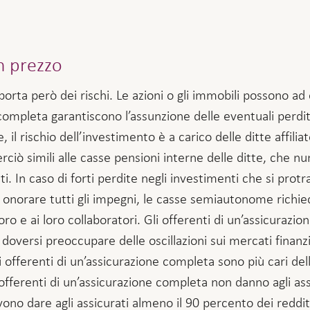
n prezzo
porta però dei rischi. Le azioni o gli immobili possono ad
 completa garantiscono l’assunzione delle eventuali perdit
 rischio dell’investimento è a carico delle ditte affiliate
rciò simili alle casse pensioni interne delle ditte, che 
ti. In caso di forti perdite negli investimenti che si prot
di onorare tutti gli impegni, le casse semiautonome richi
oro e ai loro collaboratori. Gli offerenti di un’assicura
non doversi preoccupare delle oscillazioni sui mercati fina
i offerenti di un’assicurazione completa sono più cari del
offerenti di un’assicurazione completa non danno agli assic
ono dare agli assicurati almeno il 90 percento dei reddit