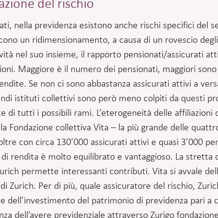
azione del rischio
ati, nella previdenza esistono anche rischi specifici del s
scono un ridimensionamento, a causa di un rovescio degli 
ità nel suo insieme, il rapporto pensionati/assicurati atti
oni. Maggiore è il numero dei pensionati, maggiori sono i 
ndite. Se non ci sono abbastanza assicurati attivi a versar
andi istituti collettivi sono però meno colpiti da questi pr
te di tutti i possibili rami. L’eterogeneità delle affiliazion
a Fondazione collettiva Vita – la più grande delle quattro
oltre con circa 130’000 assicurati attivi e quasi 3’000 pens
ri di rendita è molto equilibrato e vantaggioso. La stretta 
urich permette interessanti contributi. Vita si avvale del
di Zurich. Per di più, quale assicuratore del rischio, Zurich
e dell’investimento del patrimonio di previdenza pari a ci
anza dell’avere previdenziale attraverso Zurigo fondazio