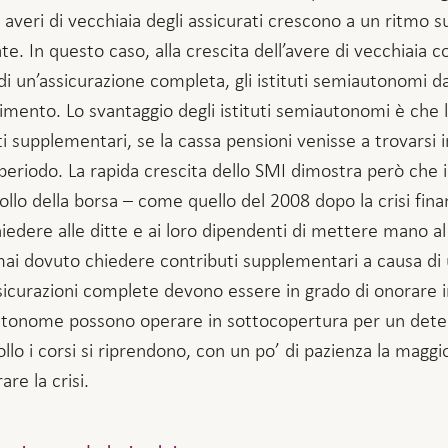
 averi di vecchiaia degli assicurati crescono a un ritmo s
te. In questo caso, alla crescita dell’avere di vecchiaia c
i un’assicurazione completa, gli istituti semiautonomi dan
imento. Lo svantaggio degli istituti semiautonomi è che le
 supplementari, se la cassa pensioni venisse a trovarsi i
riodo. La rapida crescita dello SMI dimostra però che il 
 della borsa – come quello del 2008 dopo la crisi finanz
hiedere alle ditte e ai loro dipendenti di mettere mano a
 mai dovuto chiedere contributi supplementari a causa di
sicurazioni complete devono essere in grado di onorare 
autonome possono operare in sottocopertura per un dete
llo i corsi si riprendono, con un po’ di pazienza la maggi
e la crisi.