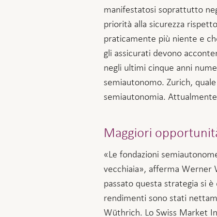
manifestatosi soprattutto negl
priorità alla sicurezza rispet
praticamente più niente e che
gli assicurati devono acconten
negli ultimi cinque anni num
semiautonomo. Zurich, quale p
semiautonomia. Attualmente, 
Maggiori opportunità
«Le fondazioni semiautonome c
vecchiaia», afferma Werner Wü
passato questa strategia si è 
rendimenti sono stati nettame
Wüthrich. Lo Swiss Market Ind