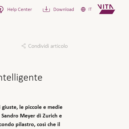
Help Center
Download
IT
Condividi articolo
Facebook
Twitter
Linkedin
Mail
ntelligente
 giuste, le piccole e medie
. Sandro Meyer di Zurich e
ndo pilastro, così che il