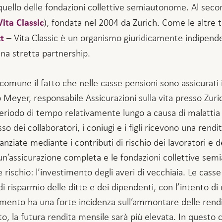
quello delle fondazioni collettive semiautonome. Al sec
), fondata nel 2004 da Zurich. Come le altre t
Vita Classic
– Vita Classic è un organismo giuridicamente indipende
t
una stretta partnership.
omune il fatto che nelle casse pensioni sono assicurati i
o Meyer, responsabile Assicurazioni sulla vita presso Zuric
periodo di tempo relativamente lungo a causa di malattia 
so dei collaboratori, i coniugi e i figli ricevono una rendi
anziate mediante i contributi di rischio dei lavoratori e d
i un’assicurazione completa e le fondazioni collettive se
rischio: l’investimento degli averi di vecchiaia. Le casse
i risparmio delle ditte e dei dipendenti, con l’intento di 
imento ha una forte incidenza sull’ammontare delle rendit
, la futura rendita mensile sarà più elevata. In questo c