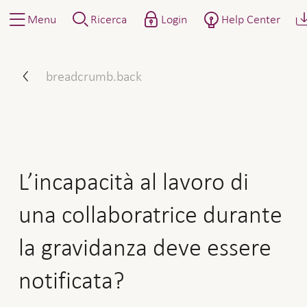
Menu
Ricerca
Login
Help Center
L’incapacità al lavoro di u
breadcrumb.back
L’incapacità al lavoro di
una collaboratrice durante
la gravidanza deve essere
notificata?