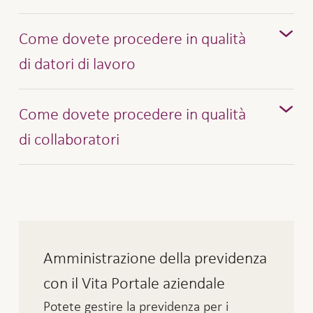
Come dovete procedere in qualità
di datori di lavoro
Variante 1 Continuazione invariata
Come dovete procedere in qualità
dell’assicurazione
di collaboratori
L’assicurazione prosegue durante il congedo
Variante 1 Continuazione invariata
non retribuito.
Le prestazioni (vecchiaia, invalidità e
dell’assicurazione
decesso) vengono conteggiate sulla base
In qualità di persona assicurata non dovete
dell’ultimo salario annuo dichiarato.
fare nulla.
Amministrazione della previdenza
I costi sono interamente a carico della
Tutte le prestazioni (vecchiaia, decesso e
con il Vita Portale aziendale
persona assicurata.
invalidità) continuano a essere assicurate
Potete gestire la previdenza per i