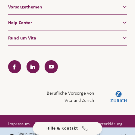
Vorsorgethemen
Help Center
Rund um Vita
Facebook
LinkedIn
YouTube
Berufliche Vorsorge von
Vita und Zurich
Impressum
Rechtliche Hinweise
Datenschutzerklärung
Hilfe & Kontakt
Copyright © 2026 Zürich Versicherungs-Gesellschaft AG
Wir nutzen Cookies, um unsere Webservices und