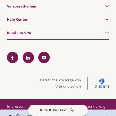
Vorsorgethemen
Help Center
Rund um Vita
Facebook
LinkedIn
YouTube
Berufliche Vorsorge von
Vita und Zurich
Impressum
Rechtliche Hinweise
Datenschutzerklärung
Hilfe & Kontakt
Copyright © 2026 Zürich Versicherungs-Gesellschaft AG
Wir nutzen Cookies, um unsere Webservices und