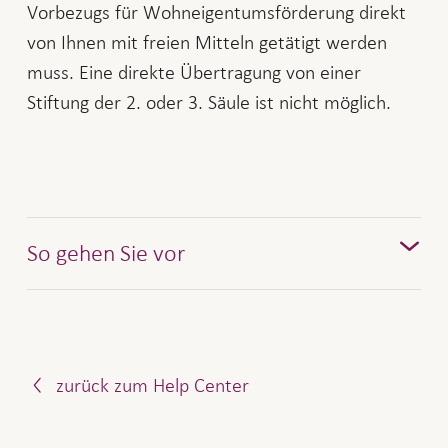
Vorbezugs für Wohneigentumsförderung direkt
von Ihnen mit freien Mitteln getätigt werden
muss. Eine direkte Übertragung von einer
Stiftung der 2. oder 3. Säule ist nicht möglich.
So gehen Sie vor
Melden Sie uns Ihre Rückzahlungsabsicht via
an. Sie erhalten darauf von
Einkaufsformular
uns einen Einzahlungssschein.
zurück zum Help Center
Sobald wir Ihre Rückzahlung erhalten haben,
schreiben wir den Betrag Ihrem