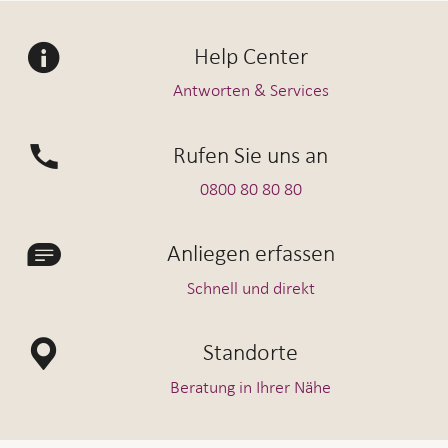
Vorsorgeguthaben gut. Falls Sie den gesamten
Betrag zurückgezahlt haben, lassen wir die
Help Center
Veräusserungsbeschränkung beim
Antworten & Services
Grundbuchamt löschen.
Rufen Sie uns an
Weitere Informationen finden Sie in unserem
0800 80 80 80
Factsheet Wohneigentumsförderung
Anliegen erfassen
Schnell und direkt
Standorte
Beratung in Ihrer Nähe