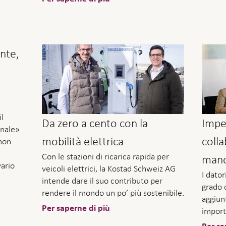
nte,
il
Da zero a cento con la
Impe
onale»
mobilità elettrica
colla
non
Con le stazioni di ricarica rapida per
mano 
vario
veicoli elettrici, la Kostad Schweiz AG
I dator
intende dare il suo contributo per
grado 
rendere il mondo un po’ più sostenibile.
aggiun
Per saperne di più
import