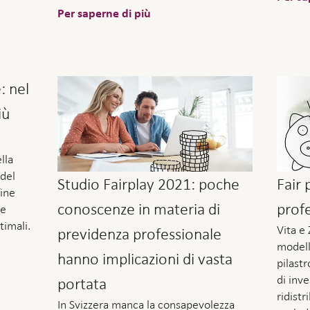
Per saperne di più
: nel
iù
lla
 del
Studio Fairplay 2021: poche
Fair 
fine
conoscenze in materia di
prof
he
timali.
Vita e 
previdenza professionale
modell
hanno implicazioni di vasta
pilast
di inv
portata
ridistr
In Svizzera manca la consapevolezza