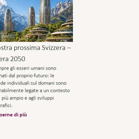
stra prossima Svizzera –
zera 2050
pre gli esseri umani sono
nati dal proprio futuro: le
e individuali sul domani sono
rabilmente legate a un contesto
 più ampio e agli sviluppi
afici.
perne di più