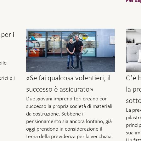
Per sa
 per i
bile
a
«Se fai qualcosa volentieri, il
C’è 
ici e i
successo è assicurato»
la pr
Due giovani imprenditori creano con
sott
successo la propria società di materiali
La pre
da costruzione. Sebbene il
pilast
pensionamento sia ancora lontano, già
princip
oggi prendono in considerazione il
sua im
tema della previdenza per la vecchiaia.
Un fat