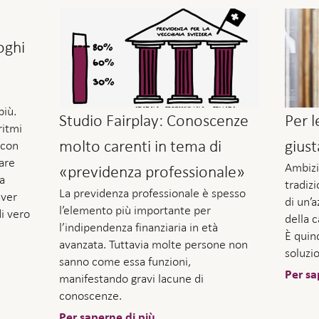
oghi
più.
Studio Fairplay: Conoscenze
Per l
ritmi
molto carenti in tema di
gius
 con
tare
Ambizi
«previdenza professionale»
la
tradizi
La previdenza professionale è spesso
aver
di un’
l’elemento più importante per
i vero
della 
l’indipendenza finanziaria in età
È quin
avanzata. Tuttavia molte persone non
soluzi
sanno come essa funzioni,
Per sa
manifestando gravi lacune di
conoscenze.
Per saperne di più