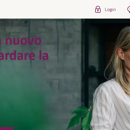
Login
n nuovo
rdare la