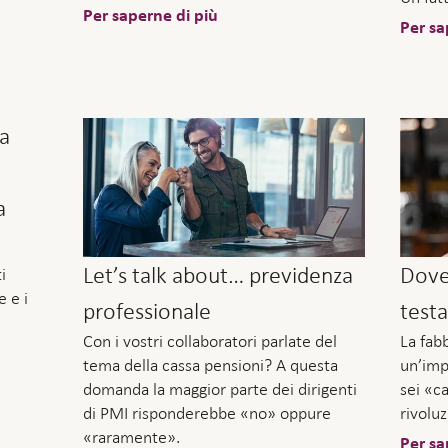
Per saperne di più
Per sa
ta
a
Let’s talk about… previdenza
Dove 
i
e e i
professionale
test
Con i vostri collaboratori parlate del
La fabb
tema della cassa pensioni? A questa
un’imp
domanda la maggior parte dei dirigenti
sei «ca
di PMI risponderebbe «no» oppure
rivoluz
«raramente».
Per sa