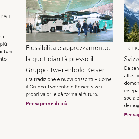
ra i
o il
più
Flessibilità e apprezzamento:
La no
antoni
la quotidianità presso il
Sviz
anto
Da sem
Gruppo Twerenbold Reisen
affasci
Fra tradizione e nuovi orizzonti – Come
domand
il Gruppo Twerenbold Reisen vive i
insepa
propri valori e dà forma al futuro.
sociale
Per saperne di più
demogr
Per sa