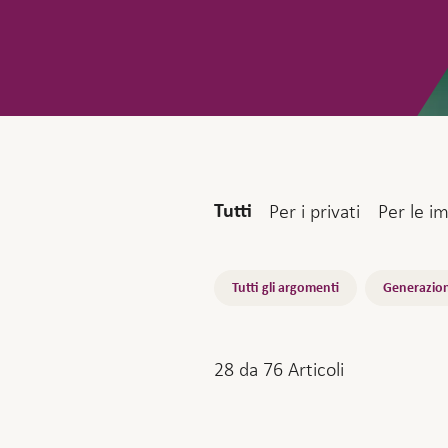
Audience
Per i privati
Per le i
Tutti
Topics
Tutti gli argomenti
Generazion
28
da
76
Articoli