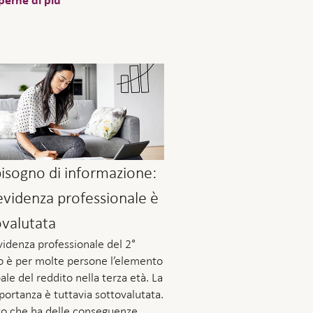
perne di più
bisogno di informazione:
evidenza professionale è
ovalutata
videnza professionale del 2°
ro è per molte persone l’elemento
ale del reddito nella terza età. La
portanza è tuttavia sottovalutata.
to che ha delle conseguenze.