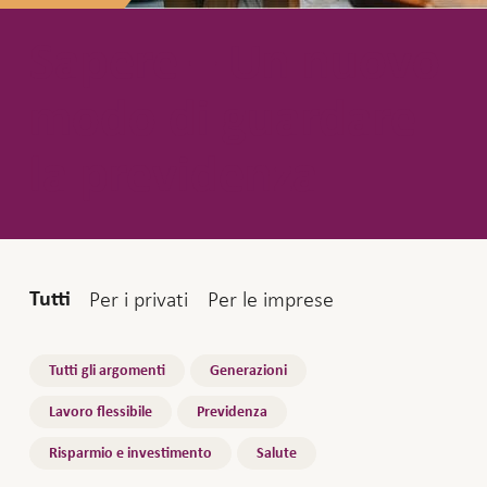
Sapere – Un nuovo
modo di guardare
la previdenza
Audience
Per i privati
Per le imprese
Tutti
Topics
Tutti gli argomenti
Generazioni
Lavoro flessibile
Previdenza
Risparmio e investimento
Salute