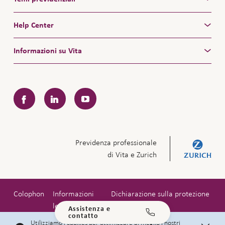
Help Center
Informazioni su Vita
Facebook
LinkedIn
YouTube
Previdenza professionale
di Vita e Zurich
Colophon
Informazioni
Dichiarazione sulla protezione
legali
dei dati
Assistenza e
contatto
Copyright © 2026 Zurigo Compagnia di Assicurazioni SA
Utilizziamo i cookies per ottimizzare al meglio i nostri