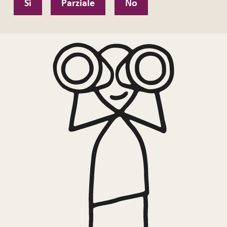
Sì
Parziale
No