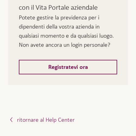
La gestione del pagamento varia a seconda della
con il Vita Portale aziendale
soluzione assicurativa:
Potete gestire la previdenza per i
dipendenti della vostra azienda in
qualsiasi momento e da qualsiasi luogo.
Vita Classic
Non avete ancora un login personale?
Per i clienti Vita Classic l’indirizzo di pagamento è
il seguente:
Registratevi ora
versamento per: UBS SA, 8098 Zurigo
a favore di: Fondazione collettiva Vita, 8050
Zurigo – IBAN: CH18 0023 0230 3016 4202 C
Promemoria sul conto corrente
ritornare al Help Center
Remunerazione Vita Classic, valido
1.1.2026