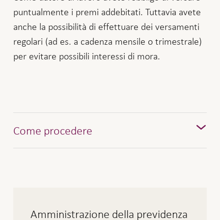
puntualmente i premi addebitati. Tuttavia avete
anche la possibilità di effettuare dei versamenti
regolari (ad es. a cadenza mensile o trimestrale)
per evitare possibili interessi di mora.
Come procedere
Al momento di effettuare il versamento dovete
indicare il vostro numero di contratto e la
causale «Pagamento dei premi». Il numero di
contratto è indicato nel conteggio.
Amministrazione della previdenza