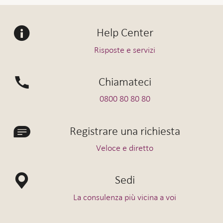
a partire dal
Interesse creditore conto corrente
0,50%
Help Center
premi
Risposte e servizi
Interesse debitore conto corrente
3,50%
premi
Chiamateci
Mezzi liberi
0,50%
0800 80 80 80
Conto per le riserve dei contributi
0,50%
del datore di lavoro
Registrare una richiesta
Veloce e diretto
Vita Relax
Sedi
La consulenza più vicina a voi
Per i clienti Vita Relax l’indirizzo di pagamento è il
seguente: