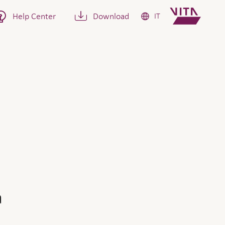
Help Center
Download
IT
mpestivamente. Cosa dobbiam
a