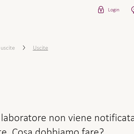
Login
re non viene notificata te
 uscite
Uscite
ollaboratore non viene notificat
e. Cosa dobbiamo fare?