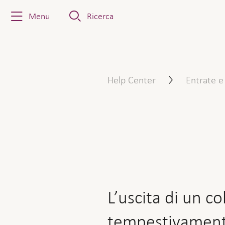
Menu
Ricerca
L’uscita di un collaborato
Help Center
Entrate e
L’uscita di un c
tempestivament