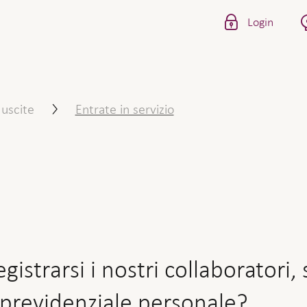
Login
nostri collaboratori, se de
 uscite
Entrate in servizio
istrarsi i nostri collaboratori,
previdenziale personale?