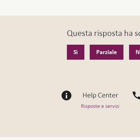
Questa risposta ha so
Sì
Parziale
N
Help Center
Risposte e servizi