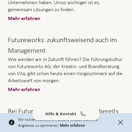
Unternehmen haben. Umso wichtiger ist es,
gemeinsam Lösungen zu finden.
Mehr erfahren
Futureworks: zukunftsweisend auch im
Management
Wie werden wir in Zukunft führen? Die Führungskultur
von Futureworks AG, der Kreativ- und Brandberatung
von Vita, gibt schon heute einen Vorgeschmack auf die
Arbeitswelt von morgen.
Mehr erfahren
Bei Futureworks hat die Zukunft bereits
Hilfe & Kontakt
Wir nutzen Cookies, um unsere Webservices und
begonnen
Angebote zu optimieren.
Mehr erfahren
Wie werden wir in Zukunft arbeiten? Flexibler in Ort