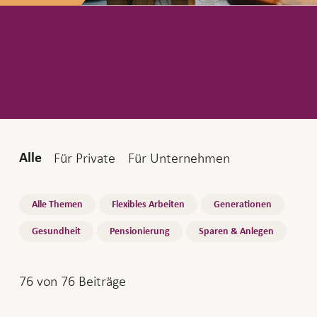
Wissen – Vorsorge
anders betrachtet
Audience
Für Private
Für Unternehmen
Alle
Topics
Alle Themen
Flexibles Arbeiten
Generationen
Gesundheit
Pensionierung
Sparen & Anlegen
76
von
76
Beiträge