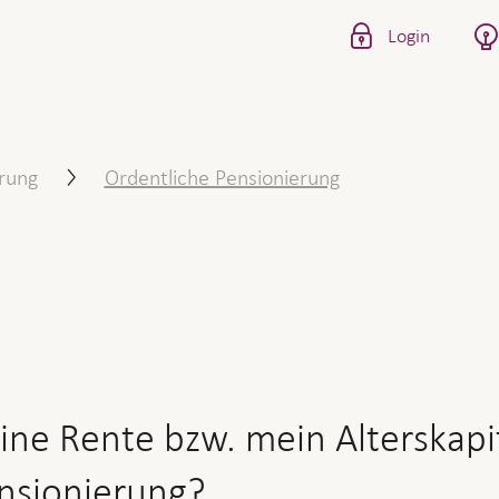
Login
zw. mein Alterskapital bei
rung
Ordentliche Pensionierung
ine Rente bzw. mein Alterskapit
nsionierung?