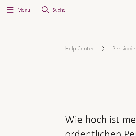
Menu
Suche
Wie hoch ist meine Rente b
Help Center
Pensionie
Wie hoch ist me
ordentlichen Pe