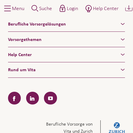
Menu
Suche
Login
Help Center
fundinfo Ordner
Berufliche Vorsorgelösungen
Vorsorgethemen
Help Center
Rund um Vita
Facebook
LinkedIn
YouTube
Berufliche Vorsorge von
Vita und Zurich