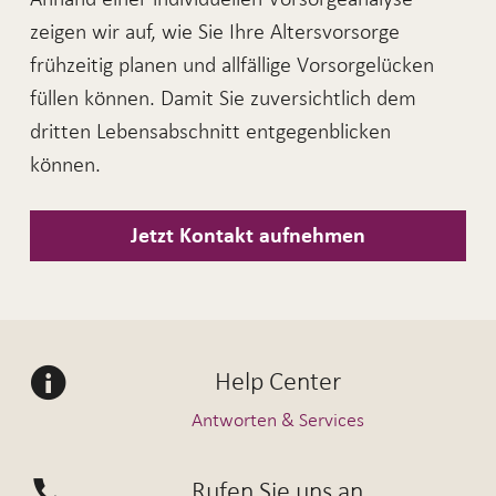
allfälligen Vorsorgelücken oder bei der
Bedingungen vorzeitig bezogen werden.
zeigen wir auf, wie Sie Ihre Altersvorsorge
individuellen Vorsorgeplanung. Nehmen Sie
Unter anderem für
Einkäufe in die
frühzeitig planen und allfällige Vorsorgelücken
mit uns auf.
Kontakt
, bei Aufnahme einer
berufliche Vorsorge
füllen können. Damit Sie zuversichtlich dem
selbstständigen Tätigkeit, beim Verlassen
dritten Lebensabschnitt entgegenblicken
der Schweiz oder für die Finanzierung von
können.
selbst bewohntem Wohneigentum.
Jetzt Kontakt aufnehmen
Help Center
Antworten & Services
Rufen Sie uns an